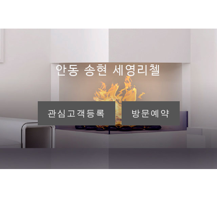
안동 송현 세영리첼
관심고객등록
방문예약