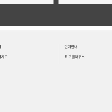
위치, 주변환경
단지배치도, 단지안내
더보기
더보기
내
단지안내
배치도
E-모델하우스