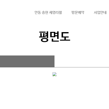
메뉴 건너뛰기
안동 송현 세영리첼
방문예약
사업안내
평면도