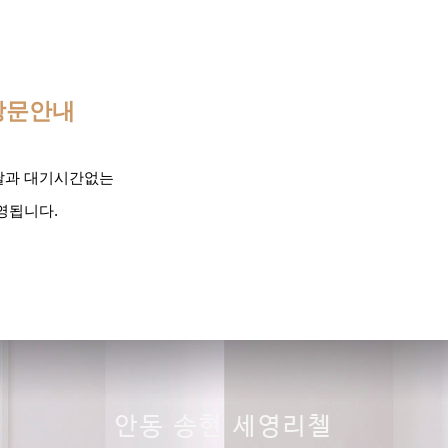
방문안내
달과 대기시간없는
영됩니다.
안동 송현 세영리첼