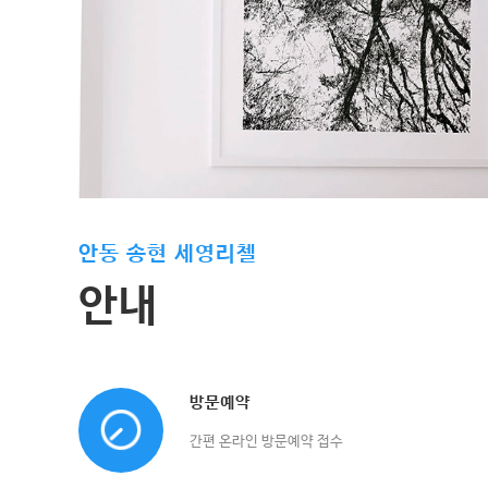
안동 송현 세영리첼
안내
방문예약
간편 온라인 방문예약 접수