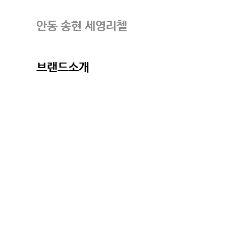
안동 송현 세영리첼
브랜드소개